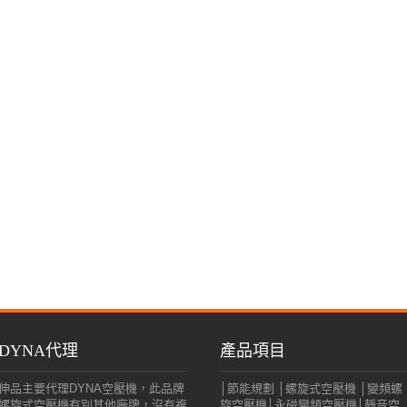
DYNA代理
產品項目
伸品主要代理DYNA空壓機，此品牌
│節能規劃 │螺旋式空壓機 │變頻螺
螺旋式空壓機有別其他廠牌，沒有複
旋空壓機│永磁變頻空壓機│靜音空