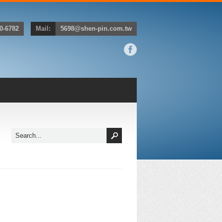
0-6782
Mail:
5698@shen-pin.com.tw