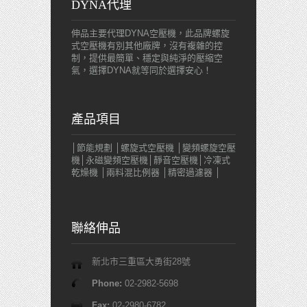
DYNA代理
伸品主要代理DYNA空壓機，此品牌螺旋
式空壓機有別其他廠牌，沒有複雜的控
制，提供最簡單、穩定與純淨的壓縮空
氣，選擇DYNA就等同於選擇安心！
產品項目
│節能規劃 │螺旋式空壓機 │變頻螺旋空壓
機│永磁變頻空壓機│靜音空壓機│冷凍式
乾燥機 │兩料混比例器 │精密過濾器 │
聯絡伸品
新北市三重區大勇街28號
Phone:
02-2982-5698
Fax:
02-2980-6782