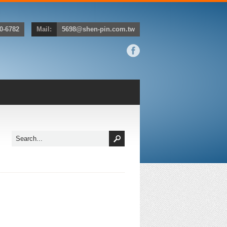
0-6782
Mail:
5698@shen-pin.com.tw