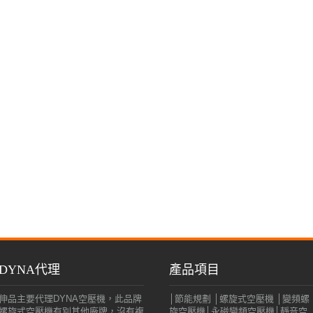
DYNA代理
產品項目
伸品主要代理DYNA空壓機，此品牌
│節能規劃 │螺旋式空壓機 │變頻螺
螺旋式空壓機有別其他廠牌，沒有複
旋空壓機│永磁變頻空壓機│靜音空