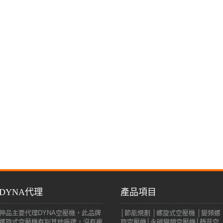
DYNA代理
產品項目
伸品主要代理DYNA空壓機，此品牌
│節能規劃 │螺旋式空壓機 │變頻螺
螺旋式空壓機有別其他廠牌，沒有複
旋空壓機│永磁變頻空壓機│靜音空