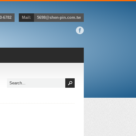
0-6782
Mail:
5698@shen-pin.com.tw