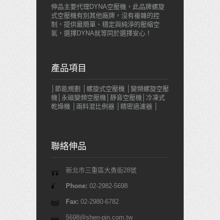
伸品主要代理DYNA空壓機，此品牌螺旋
式空壓機有別其他廠牌，沒有複雜的控
制，提供最簡單、穩定與純淨的壓縮空
氣，選擇DYNA就等同於選擇安心！
產品項目
│節能規劃 │螺旋式空壓機 │變頻螺旋空壓
機│永磁變頻空壓機│靜音空壓機│冷凍式
乾燥機 │兩料混比例器 │精密過濾器 │
聯絡伸品
新北市三重區大勇街28號
Phone:
02-2982-5698
Fax:
02-2980-6782
5698@shen-pin.com.tw