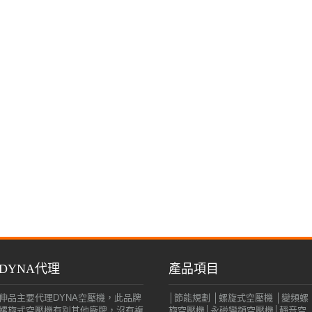
DYNA代理
產品項目
伸品主要代理DYNA空壓機，此品牌
│節能規劃 │螺旋式空壓機 │變頻螺
螺旋式空壓機有別其他廠牌，沒有複
旋空壓機│永磁變頻空壓機│靜音空