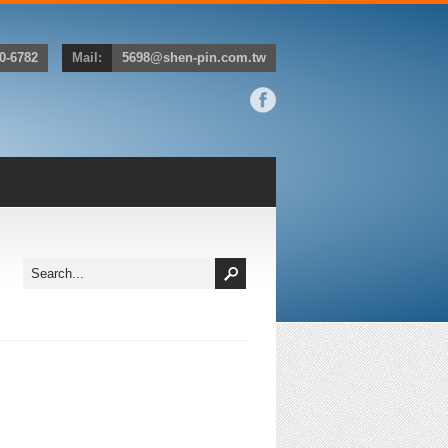
0-6782
Mail:
5698@shen-pin.com.tw