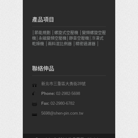
產品項目
│節能規劃 │螺旋式空壓機 │變頻螺旋空壓
機│永磁變頻空壓機│靜音空壓機│冷凍式
乾燥機 │兩料混比例器 │精密過濾器 │
聯絡伸品
新北市三重區大勇街28號
Phone:
02-2982-5698
Fax:
02-2980-6782
5698@shen-pin.com.tw