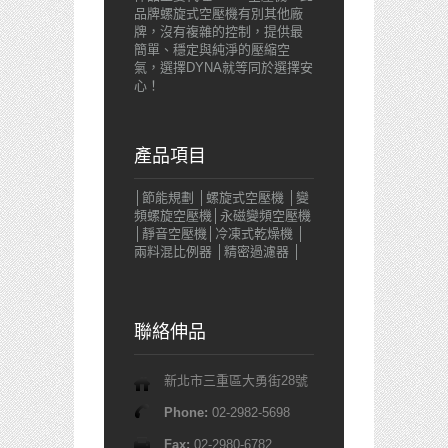
品牌螺旋式空壓機有別其他廠
牌，沒有複雜的控制，提供最
簡單、穩定與純淨的壓縮空
氣，選擇DYNA就等同於選擇安
心！
產品項目
│節能規劃 │螺旋式空壓機 │變
頻螺旋空壓機│永磁變頻空壓機
│靜音空壓機│冷凍式乾燥機 │
兩料混比例器 │精密過濾器 │
聯絡伸品
新北市三重區大勇街28號
Phone:
02-2982-5698
Fax:
02-2980-6782