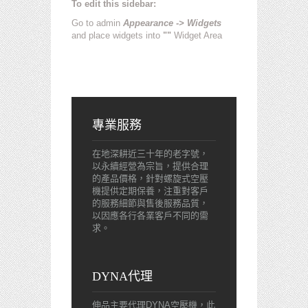
To edit this sidebar:
Go to admin
Appearance -> Widgets
and place widgets into
""
Widget Area
專業服務
在地深耕近三十年的老字號，
以永續經營為宗旨，提供合理
的產品價格，針對螺旋式空壓
機提供定期保養，注重對客戶
的服務細節與售後服務品質，
以因應各行各業客戶不同的需
求。
DYNA代理
伸品主要代理DYNA空壓機，此