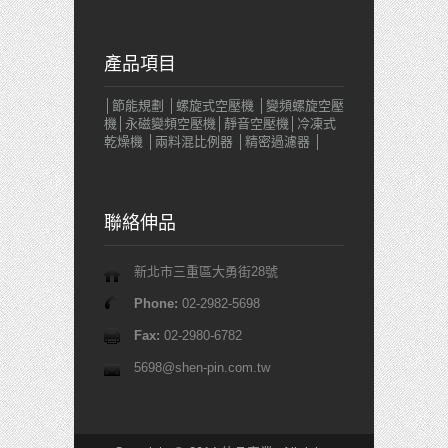
產品項目
│節能規劃 │螺旋式空壓機 │變頻螺旋空壓
機│永磁變頻空壓機│靜音空壓機│冷凍式
乾燥機 │兩料混比例器 │精密過濾器 │
聯絡伸品
新北市三重區大勇街28號
Phone:
02-2982-5698
Fax:
02-2980-6782
5698@shen-pin.com.tw